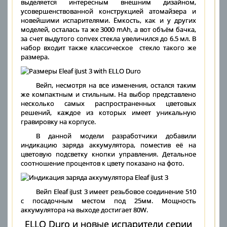
выделяется интересным внешним дизайном,
усовершенствованной конструкцией атомайзера и
новейшими испарителями. Ёмкость, как и у других
моделей, осталась та же 3000 mAh, а вот объём бачка,
за счет выдутого convex стекла увеличился до 6.5 мл. В
набор входит также классическое стекло такого же
размера.
Вейп, несмотря на все изменения, остался таким
же компактным и стильным. На выбор представлено
несколько самых распространенных цветовых
решений, каждое из которых имеет уникальную
гравировку на корпусе.
В данной модели разработчики добавили
индикацию заряда аккумулятора, поместив её на
цветовую подсветку кнопки управления. Детальное
соотношение процентов к цвету показано на фото.
Вейп Eleaf iJust 3 имеет резьбовое соединение 510
с посадочным местом под 25мм. Мощность
аккумулятора на выходе достигает 80W.
ELLO Duro и новые испарители серии