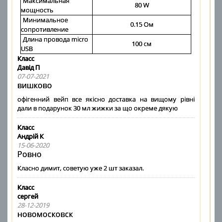
Максимальная
80 W
мощность
Минимальное
0.15 Ом
сопротивление
Длина провода micro
100 см
USB
Класс
Давід П
07-07-2021
вишково
офігенний вейп все якісно доставка на вищому рівні
дали в подарунок 30 мл жижки за що окреме дякую
Класс
Андрій К
15-06-2020
Ровно
Класно димит, советую уже 2 шт заказал.
Класс
сергей
28-12-2019
новомосковск