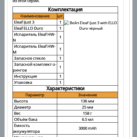
из этой серии.
Комплектация
Наименование
шт.
Eleaf iJust 3
1
Eleaf ELLO Duro
1
Испаритель Eleaf HW-
1
N
Испаритель Eleaf HW-
1
M
Запасное стекло
1
Запасной комплект о-
1
рингов
Инструкция
1
Упаковка
1
Характеристики
Параметр
Значение
Высота
136 мм
Диаметр
25 мм
Вес
158 г
Объём бака
6.5 мл
Ёмкость
3000 mAh
аккумулятора