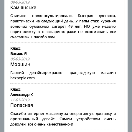
09-03-2019
Кам'янське
Отлично проконсультировали. Быстрая доставка,
практически на следующий день. У папы стаж курения
вонючих бумажных сигарет 49 лет, НО уже неделю
парит жижку а о сигаретах даже не вспоминает, все
счастливы. Спасибо вам.
Класс
Василь Я
06-03-2019
Моршин
Гарний девайс,прекрасно працює,дякую магазин
bezpepla.com
Класс
Александр К
11-01-2019
Попасная
Спасибо интернет-магазину за оперативную доставку и
оригинальный девайс. Самим устройством очень
доволен, всё очень качественно☺️