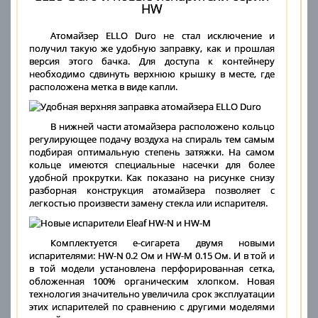
HW
Атомайзер ELLO Duro не стал исключение и
получил такую же удобную заправку, как и прошлая
версия этого бачка. Для доступа к контейнеру
необходимо сдвинуть верхнюю крышку в месте, где
расположена метка в виде капли.
В нижней части атомайзера расположено кольцо
регулирующее подачу воздуха на спираль тем самым
подбирая оптимальную степень затяжки. На самом
кольце имеются специальные насечки для более
удобной прокрутки. Как показано на рисунке снизу
разборная конструкция атомайзера позволяет с
легкостью произвести замену стекла или испарителя.
Комплектуется е-сигарета двумя новыми
испарителями: HW-N 0.2 Ом и HW-M 0.15 Ом. И в той и
в той модели установлена перфорированная сетка,
обложенная 100% органическим хлопком. Новая
технология значительно увеличила срок эксплуатации
этих испарителей по сравнению с другими моделями