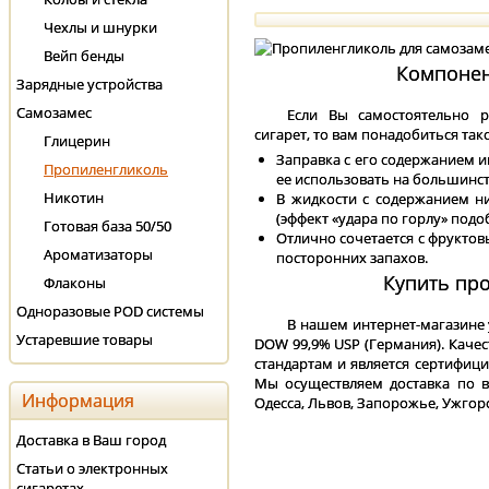
Чехлы и шнурки
Вейп бенды
Компонен
Зарядные устройства
Самозамес
Если Вы самостоятельно р
сигарет, то вам понадобиться так
Глицерин
Заправка с его содержанием и
Пропиленгликоль
ее использовать на большинст
Никотин
В жидкости с содержанием ни
(эффект «удара по горлу» под
Готовая база 50/50
Отлично сочетается с фруктов
Ароматизаторы
посторонних запахов.
Купить пр
Флаконы
Одноразовые POD системы
В нашем интернет-магазине 
Устаревшие товары
DOW 99,9% USP (Германия). Качес
стандартам и является сертифиц
Мы осуществляем доставка по вс
Информация
Одесса, Львов, Запорожье, Ужгоро
Доставка в Ваш город
Статьи о электронных
сигаретах