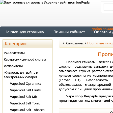
Добро пожал
На главную страницу
Личный кабинет
Оплата и 
Категории:
>
Самозамес
>
Пропиленглико
POD системы
Пропи
Картриджи для pod систем
Пропиленгликоль – вязкая н
Испарители
сложно представить заправку дл
самозамесе служит растворите
Жидкость для вейпа и
лучшее соединение компонентов 
электронных сигарет
(Throat Hit). Безопасность
Vape Soul Органика
обследовалась международной
допуском к пищевой промышленн
Vape Soul Salt Fruits
Vape shop Bezpepla предлаг
Vape Soul Salt Mix
производителя Dow Deutschland An
Vape Soul Salt Tonic
Vape Soul Salt Tobacco
С