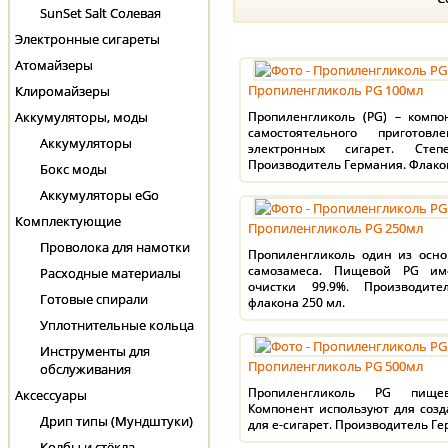
SunSet Salt Солевая
Электронные сигареты
Атомайзеры
Пропиленгликоль PG 100мл
Клиромайзеры
Аккумуляторы, моды
Пропиленгликоль (PG) – компо
самостоятельного приготов
Аккумуляторы
электронных сигарет. Степ
Производитель Германия. Флакон
Бокс моды
Аккумуляторы eGo
Комплектующие
Пропиленгликоль PG 250мл
Проволока для намотки
Пропиленгликоль один из осно
самозамеса. Пищевой PG им
Расходные материалы
очистки 99.9%. Производит
Готовые спирали
флакона 250 мл.
Уплотнительные кольца
Инструменты для
Пропиленгликоль PG 500мл
обслуживания
Пропиленгликоль PG пище
Аксессуары
Компонент используют для созд
Дрип типы (Мундштуки)
для е-сигарет. Производитель Ге
Колбы и стёкла