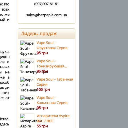
(097)007-61-61
х это
 всех
то же
sales@bezpepla.com.ua
ный и
Лидеры продаж
Vape Soul -
Фруктовая Серия
аука,
95 грн
щиков
Vape Soul -
ыли о
Тонизирующая...
онные
95 грн
ем не
аже в
Vape Soul - Табачная
пособ
Серия
до ди
105 грн
 этих
Vape Soul -
ся от
Кальянная Серия
95 грн
Испарители Aspire
ство.
BVC / BDC
здесь
55 грн