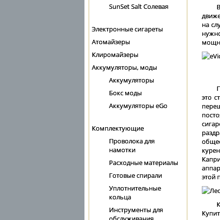
SunSet Salt Солевая
В
движе
на сл
Электронные сигареты
нужн
Атомайзеры
мощн
Клиромайзеры
Аккумуляторы, моды
Аккумуляторы
П
Бокс моды
это с
Аккумуляторы eGo
пере
посто
сига
Комплектующие
разд
Проволока для
общес
намотки
курен
Капри
Расходные материалы
аппар
Готовые спирали
этой 
Уплотнительные
кольца
Инструменты для
Купит
обслуживания