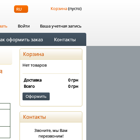
Корзина
(пусто)
RU
вать
Войти
Ваша учетная запись
ак оформить заказ
Контакты
Корзина
Нет товаров
я
Доставка
0 грн
Всего
0 грн
Оформить
Контакты
Звоните, мы Вам
перезвоним!