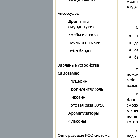
можн
жидко
Аксессуары
Дрип типы
(Мундштуки)
Колбы и стёкла
ш
Чехлы и шнурки
д
о
Вейп бенды
б
Зарядные устройства
Самозамес
поже
себе 
Глицерин
возмо
Пропиленгликоль
Никотин
Данн
Готовая база 50/50
сможе
А спе
Ароматизаторы
по вп
Флаконы
котор
Одноразовые POD системы
Ведь