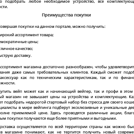
о подобрать любое необходимое устройство, все комплектую
сти.
Преимущества покупки
Совершая покупки на данном портале, можно получить:
ирокий ассортимент товара;
емократичные цены;
тличное качество;
ыструю доставку.
Ассортимент магазина достаточно разнообразен, чтобы удовлетворит
лания даже самых требовательных клиентов. Каждый сможет подо
аксессуар как по техническим характеристикам, так и по финан
жности.
Купить вейп может как и начинающий вейпер, так и профи в этом 
ый магазин не завышает цены на устройства и комплектующие. К
т подобрать недорогой стартовый набор без стресса для своего коше
циалисты в мире вейпинга подберут эксклюзивные и уникальные де
олне приемлемой цене. Здесь проводятся различные акции, благ
ым покупки получаются еще более приятными и выгодными.
Доставка осуществляется по всей территории страны как можно быс
 в магазине понимают, как не терпится получить новый соврем