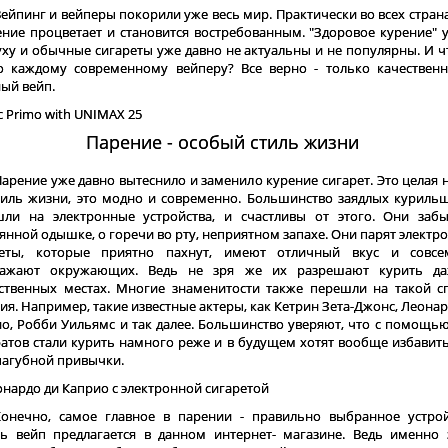
ейпинг и вейперы покорили уже весь мир. Практически во всех страна
ние процветает и становится востребованным. "Здоровое курение" у
уху и обычные сигареты уже давно не актуальны и не популярны. И ч
о каждому современному вейперу? Все верно - только качествен
ый вейп.
Парение - особый стиль жизни
арение уже давно вытеснило и заменило курение сигарет. Это целая н
тиль жизни, это модно и современно. Большинство заядлых куриль
шли на электронные устройства, и счастливы от этого. Они заб
янной одышке, о горечи во рту, неприятном запахе. Они парят электр
реты, которые приятно пахнут, имеют отличный вкус и совс
ражают окружающих. Ведь не зря же их разрешают курить д
твенных местах. Многие знаменитости также перешли на такой с
ия. Например, такие известные актеры, как Кетрин Зета-Джонс, Леонар
о, Робби Уильямс и так далее. Большинство уверяют, что с помощью
атов стали курить намного реже и в будущем хотят вообще избавить
пагубной привычки.
Конечно, самое главное в парении - правильно выбранное устрой
ь вейп предлагается в данном интернет- магазине. Ведь именно 