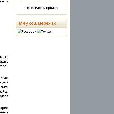
щие и
» Все лидеры продаж
Ми у соц. мережах
ь все
брать
совой
деле.
аждый
лька.
вайсы
одаря
трее.
енный