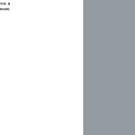
тся в
ение.