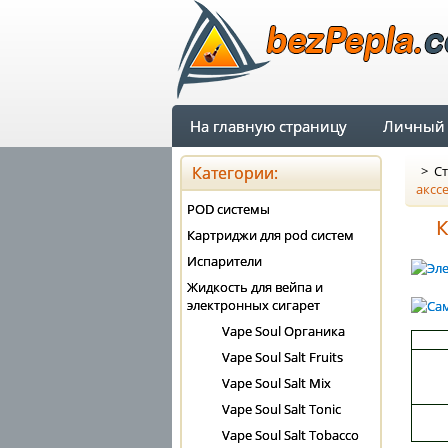
На главную страницу
Личный 
Категории:
>
Ст
аксс
POD системы
К
Картриджи для pod систем
Испарители
Жидкость для вейпа и
электронных сигарет
Vape Soul Органика
Vape Soul Salt Fruits
Vape Soul Salt Mix
Vape Soul Salt Tonic
Vape Soul Salt Tobacco