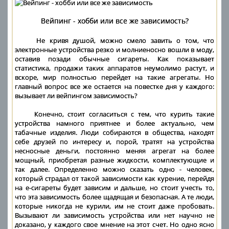
Вейпинг - хобби или все же зависимость?
Не кривя душой, можно смело завить о том, что
электронные устройства резко и молниеносно вошли в моду,
оставив позади обычные сигареты. Как показывает
статистика, продажи таких аппаратов неумолимо растут, и
вскоре, мир полностью перейдет на такие агрегаты. Но
главный вопрос все же остается на повестке дня у каждого:
вызывает ли вейпингом зависимость?
Конечно, стоит согласиться с тем, что курить такие
устройства намного приятнее и более актуально, чем
табачные изделия. Люди собираются в общества, находят
себе друзей по интересу и, порой, тратят на устройства
несносные деньги, постоянно меняя агрегат на более
мощный, приобретая разные жидкости, комплектующие и
так далее. Определенно можно сказать одно - человек,
который страдал от такой зависимости как курение, перейдя
на е-сигареты будет зависим и дальше, но стоит учесть то,
что эта зависимость более щадящая и безопасная. А те люди,
которые никогда не курили, им не стоит даже пробовать.
Вызывают ли зависимость устройства или нет научно не
доказано, у каждого свое мнение на этот счет. Но одно ясно