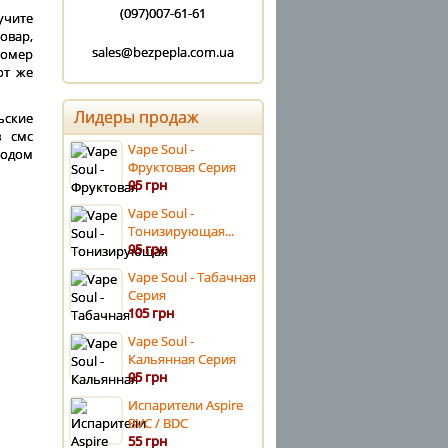
(097)007-61-61
учите
овар,
sales@bezpepla.com.ua
номер
от же
Лидеры продаж
ьские
в смс
Vape Soul -
водом
Фруктовая Серия
95 грн
Vape Soul -
Тонизирующая...
95 грн
Vape Soul - Табачная
Серия
105 грн
Vape Soul -
Кальянная Серия
95 грн
Испарители Aspire
BVC / BDC
55 грн