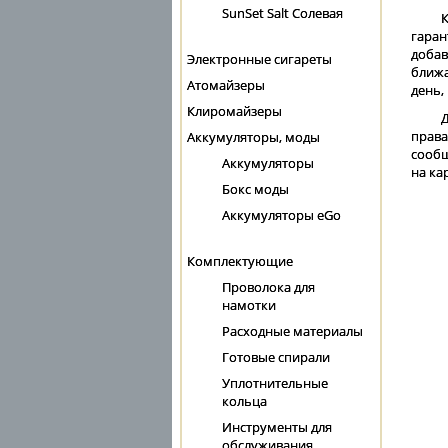
SunSet Salt Солевая
К
гаран
добав
Электронные сигареты
ближа
Атомайзеры
день,
Клиромайзеры
Д
прав
Аккумуляторы, моды
сообщ
Аккумуляторы
на ка
Бокс моды
Аккумуляторы eGo
Комплектующие
Проволока для
намотки
Расходные материалы
Готовые спирали
Уплотнительные
кольца
Инструменты для
обслуживания