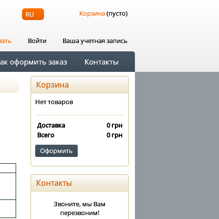
Корзина
(пусто)
RU
вать
Войти
Ваша учетная запись
ак оформить заказ
Контакты
Корзина
Нет товаров
Доставка
0 грн
Всего
0 грн
Оформить
Контакты
Звоните, мы Вам
перезвоним!