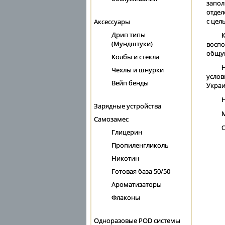
запол
отдел
с цел
Аксессуары
Дрип типы
(Мундштуки)
воспо
общую
Колбы и стёкла
Чехлы и шнурки
услов
Вейп бенды
Украи
Н
Зарядные устройства
М
Самозамес
О
Глицерин
Пропиленгликоль
Никотин
Готовая база 50/50
Ароматизаторы
Флаконы
Одноразовые POD системы