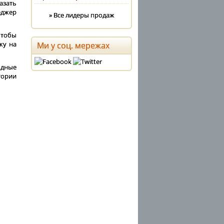
азать
еджер
» Все лидеры продаж
Чтобы
ку на
Ми у соц. мережах
одные
тории