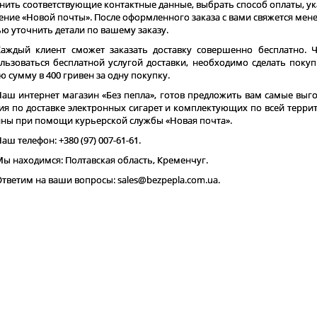
нить соответствующие контактные данные, выбрать способ оплаты, ук
ение «Новой почты». После оформленного заказа с вами свяжется мен
ью уточнить детали по вашему заказу.
Каждый клиент сможет заказать доставку совершенно бесплатно. 
льзоваться бесплатной услугой доставки, необходимо сделать покуп
 сумму в 400 гривен за одну покупку.
Наш интернет магазин «Без пепла», готов предложить вам самые выг
ия по доставке электронных сигарет и комплектующих по всей терри
ны при помощи курьерской службы «Новая почта».
аш телефон: +380 (97) 007-61-61.
ы находимся: Полтавская область, Кременчуг.
тветим на ваши вопросы: sales@bezpepla.com.ua.