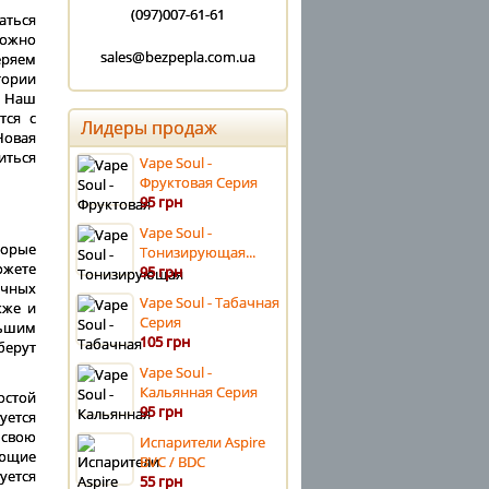
(097)007-61-61
аться
можно
sales@bezpepla.com.ua
еряем
тории
. Наш
тся с
Лидеры продаж
Новая
иться
Vape Soul -
Фруктовая Серия
95 грн
Vape Soul -
торые
Тонизирующая...
ожете
95 грн
ичных
Vape Soul - Табачная
кже и
Серия
льшим
105 грн
берут
Vape Soul -
Кальянная Серия
остой
95 грн
уется
 свою
Испарители Aspire
ующие
BVC / BDC
уется
55 грн