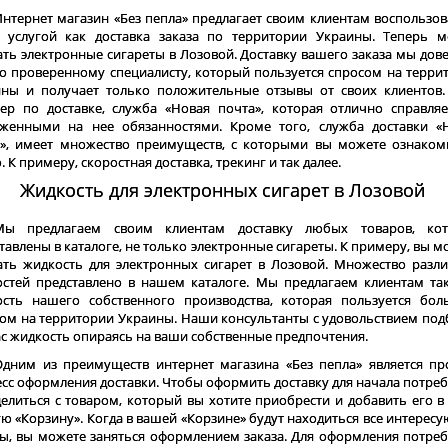
нтернет магазин «Без пепла» предлагает своим клиентам воспользов
й услугой как доставка заказа по территории Украины. Теперь 
ать электронные сигареты в Лозовой. Доставку вашего заказа мы дов
о проверенному специалисту, который пользуется спросом на терри
ины и получает только положительные отзывы от своих клиентов
ер по доставке, служба «Новая почта», которая отлично справляе
оженными на нее обязанностями. Кроме того, служба доставки «
», имеет множество преимуществ, с которыми вы можете ознаком
. К примеру, скоростная доставка, трекинг и так далее.
Жидкость для электронных сигарет в Лозовой
Мы предлагаем своим клиентам доставку любых товаров, ко
тавлены в каталоге, не только электронные сигареты. К примеру, вы м
ать жидкость для электронных сигарет в Лозовой. Множество разл
стей представлено в нашем каталоге. Мы предлагаем клиентам та
ость нашего собственного производства, которая пользуется бо
ом на территории Украины. Наши консультанты с удовольствием под
ас жидкость опираясь на ваши собственные предпочтения.
Одним из преимуществ интернет магазина «Без пепла» является пр
сс оформления доставки. Чтобы оформить доставку для начала потреб
елиться с товаром, который вы хотите приобрести и добавить его в
ю «Корзину». Когда в вашей «Корзине» будут находиться все интерес
ы, вы можете заняться оформлением заказа. Для оформления потреб