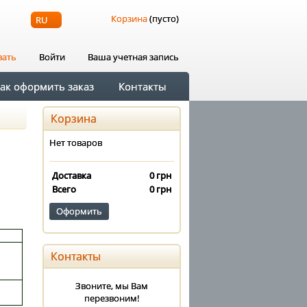
Корзина
(пусто)
RU
вать
Войти
Ваша учетная запись
ак оформить заказ
Контакты
Корзина
Нет товаров
Доставка
0 грн
Всего
0 грн
Оформить
Контакты
Звоните, мы Вам
перезвоним!