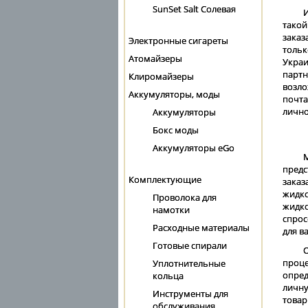
SunSet Salt Солевая
И
тако
заказ
Электронные сигареты
тольк
Атомайзеры
Укра
партн
Клиромайзеры
возл
Аккумуляторы, моды
почта
лично
Аккумуляторы
Бокс моды
Аккумуляторы eGo
предс
Комплектующие
заказ
жидко
Проволока для
жидк
намотки
спрос
Расходные материалы
для в
Готовые спирали
проце
Уплотнительные
опред
кольца
личну
Инструменты для
товар
обслуживания