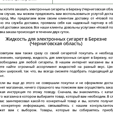
ы хотите заказать электронные сигареты в Березну (Черниговская обла
ом случае, мы можем предложить вам воспользоваться услугой доста
ород. Мы предлагаем всем своим клиентам доставку от «Новой по
о эта служба доставки, проявила себя как надежный партнер в об
ой доставки заказов. Все наши клиенты довольны услугами «Новой по
вка заказа происходит в течении двух суток.
Жидкость для электронных сигарет в Березне
(Черниговская область)
Советуем вам также сразу со своей сигаретой покупать и необхо
лнения», например, жидкость для электронных сигарет в Березну, ко
еобходима для любой сигареты. В нашем интернет магазине вы в
ете найти огромный ассортимент жидкостей на разный вкус. Це
зон широкий, так что, вы всегда сможете подобрать подходящий дл
нт.
Если вы еще до этого не совершали покупки и не оформляли доста
нет магазинах, ничего страшного мы поможем вам осуществить заказ
кая инструкция по этому поводу. Сначала, вы знакомитесь с ката
о магазина в котором выбираете товар, который вам необходим. В сл
вас заинтересовал какой-то конкретный товар и вы, хотите получи
 конкретную информацию, связывайтесь с нашим консультанто
жет вам с выбором. Товары, которые вы собираетесь приоб