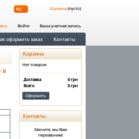
Корзина
(пусто)
RU
вать
Войти
Ваша учетная запись
ак оформить заказ
Контакты
Корзина
Нет товаров
 в
Доставка
0 грн
Всего
0 грн
Оформить
Контакты
Звоните, мы Вам
перезвоним!