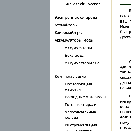
SunSet Salt Солевая
В
В так
Электронные сигареты
ваш г
Атомайзеры
Именн
быстр
Клиромайзеры
Доста
Аккумуляторы, моды
Аккумуляторы
Бокс моды
Аккумуляторы eGo
«допо
так н
Комплектующие
смож
диапа
Проволока для
вариа
намотки
Расходные материалы
интер
Готовые спирали
корот
нашег
Уплотнительные
если 
кольца
нему
Инструменты для
помо
обслуживания