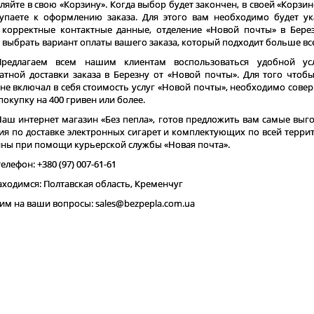
ляйте в свою «Корзину». Когда выбор будет закончен, в своей «Корзин
упаете к оформлению заказа. Для этого вам необходимо будет ук
корректные контактные данные, отделение «Новой почты» в Берез
 выбрать вариант оплаты вашего заказа, который подходит больше вс
Предлагаем всем нашим клиентам воспользоваться удобной ус
атной доставки заказа в Березну от «Новой почты». Для того чтоб
 не включал в себя стоимость услуг «Новой почты», необходимо сове
 покупку на 400 гривен или более.
Наш интернет магазин «Без пепла», готов предложить вам самые выг
ия по доставке электронных сигарет и комплектующих по всей терри
ны при помощи курьерской службы «Новая почта».
елефон: +380 (97) 007-61-61
ходимся: Полтавская область, Кременчуг
им на ваши вопросы: sales@bezpepla.com.ua