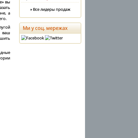
е» вы
азать
» Все лидеры продаж
не, а
его.
лугой
Ми у соц. мережах
ы ваш
ршить
одные
тории