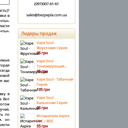
(097)007-61-61
сть)?
sales@bezpepla.com.ua
вки в
чты».
ласти
чты».
Лидеры продаж
Vape Soul -
Фруктовая Серия
95 грн
димые
Vape Soul -
торая
Тонизирующая...
сегда
95 грн
новой
Vape Soul - Табачная
я вас
Серия
105 грн
вку в
Vape Soul -
. Вот
Кальянная Серия
логом
95 грн
учае,
ть по
Испарители Aspire
м, он
BVC / BDC
рести
55 грн