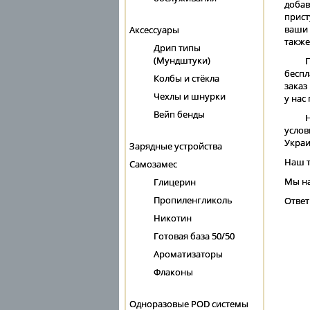
добав
прист
ваши 
Аксессуары
также
Дрип типы
(Мундштуки)
беспл
Колбы и стёкла
заказ
Чехлы и шнурки
у нас
Вейп бенды
услов
Украи
Зарядные устройства
Наш т
Самозамес
Мы на
Глицерин
Пропиленгликоль
Ответ
Никотин
Готовая база 50/50
Ароматизаторы
Флаконы
Одноразовые POD системы