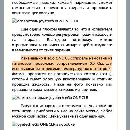
необходимые навыки, каждый парильщик сможет
самостоятельно перемотать спираль и проложить
впитывающее волокно.
Ещё одним плюсом является то, что в испарителе
предусмотрено кольцо регулировки подачи жидкости
на спираль. Благодаря которому, можно
отрегулировать количество испаряющейся жидкости
в зависимости от стиля парения.
Изначально в eGo ONE CLR спираль намотана из
титановой проволоки, сопротивлением 0.5 Ом, для
использования в режиме температурного контроля
.
Фитиль проложен из органического коттона (ваты),
который имеет хорошую вкусопередачу и отлично
проводит жидкость. Ниже на фото показано как
правильно наматывается спираль испарителя.
Пакуются испарители в фирменные упаковки по
пять штук. Приобрести у нас на сайте можно любое
нужное количество. Цена указана за одну единицу.