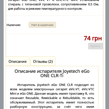
спираль с титановой проволоки, сопротивлением 0.5 Ом,
для работы в режиме температурного контроля.
Наличие:
Нет в наличии
74 грн
Купить
Описание
Отзывы (2)
Описание испарителя Joyetech eGo
ONE CLR-Ti
Испаритель Joyetech eGo ONE CLR подходит ко
всем моделям электронных сигарет eVic-VT, eVic-VTC
Mini и eGo ONE. Данная модель имеет приставку R, что
означает Reusable, Rewickable и Rebuildable, то есть
обслуживаемый. Этот испаритель имеет полностью
разборную конструкцию, за счёт чего имея