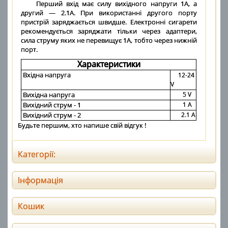
Перший вхід має силу вихідного напруги 1А, а
другий — 2.1А. При використанні другого порту
пристрій заряджається швидше. Електронні сигарети
рекомендується заряджати тільки через адаптери,
сила струму яких не перевищує 1А, тобто через нижній
порт.
Характеристики
Вхідна напруга
12-24
V
Вихідна напруга
5 V
Вихідний струм - 1
1 A
Вихідний струм - 2
2.1 А
Будьте першим, хто напише свій відгук !
Категорії:
Інформація
Кошик