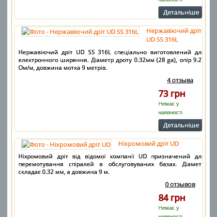
Детальнiше
Нержавіючий дріт
UD SS 316L
Нержавіючий дріт UD SS 316L спеціально виготовлений для
електронного ширяння. Діаметр дроту 0.32мм (28 ga), опір 9.27
Ом/м, довжина мотка 9 метрів.
4 отзыва
73 грн
Немає у
наявності
Детальнiше
Ніхромовий дріт UD
Ніхромовий дріт від відомої компанії UD призначений для
перемотування спіралей в обслуговуваних базах. Діаметр
складає 0.32 мм, а довжина 9 м.
0 отзывов
84 грн
Немає у
наявності