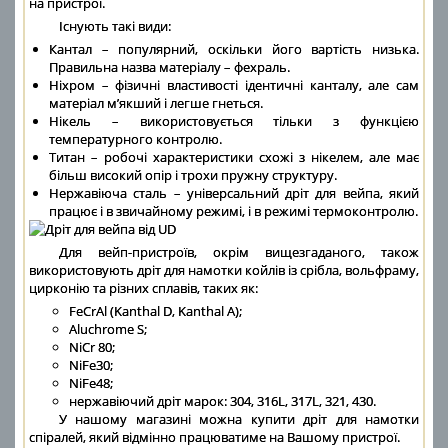
на пристрої.
Існують такі види:
Кантал – популярний, оскільки його вартість низька.
Правильна назва матеріалу – фехраль.
Ніхром – фізичні властивості ідентичні канталу, але сам
матеріал м’якший і легше гнеться.
Нікель – використовується тільки з функцією
температурного контролю.
Титан – робочі характеристики схожі з нікелем, але має
більш високий опір і трохи пружну структуру.
Нержавіюча сталь – універсальний дріт для вейпа, який
працює і в звичайному режимі, і в режимі термоконтролю.
Для вейп-пристроїв, окрім вищезгаданого, також
використовують дріт для намотки койлів із срібла, вольфраму,
цирконію та різних сплавів, таких як:
FeCrAl (Kanthal D, Kanthal A);
Aluchrome S;
NiCr 80;
NiFe30;
NiFe48;
нержавіючий дріт марок: 304, 316L, 317L, 321, 430.
У нашому магазині можна купити дріт для намотки
спіралей, який відмінно працюватиме на Вашому пристрої.