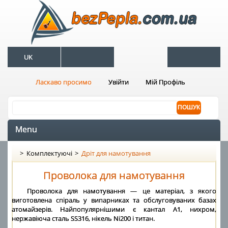
UK
Ласкаво просимо
Увійти
Мій Профіль
Menu
>
Комплектуючі
>
Дріт для намотування
Проволока для намотування
Проволока для намотування — це матеріал, з якого
виготовлена спіраль у випарниках та обслуговуваних базах
атомайзерів. Найпопулярнішими є кантал А1, нихром,
нержавіюча сталь SS316, нікель Ni200 і титан.