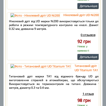
Детальнiше
Нікелевий дріт UD Ni200
Нікелевий дріт від UD марки Ni200 використовується тільки для
роботи в режимі температурного контролю на нікелі. Діаметр
0.32 мм, довжина 9 метрів.
0 отзывов
92 грн
Немає у
наявності
Детальнiше
Титановий дріт
UD Titanium TA1
Титановий дріт марки TA1 від відомого бренду UD для
виготовлення спіралей в атомайзерах, що обслуговуються.
Використовується як термоконтроля на титані. Довжина 9
метрів, діаметр 0.3 та 0.4 мм.
1 отзыв
98 грн
Немає у