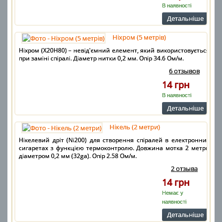
В наявності
Детальнiше
Ніхром (5 метрів)
Ніхром (Х20Н80) – невід'ємний елемент, який використовується
при заміні спіралі. Діаметр нитки 0,2 мм. Опір 34.6 Ом/м.
6 отзывов
14 грн
В наявності
Детальнiше
Нікель (2 метри)
Нікелевий дріт (Ni200) для створення спіралей в електронних
сигаретах з функцією термоконтролю. Довжина мотка 2 метри
діаметром 0,2 мм (32ga). Опір 2.58 Ом/м.
2 отзыва
14 грн
Немає у
наявності
Детальнiше