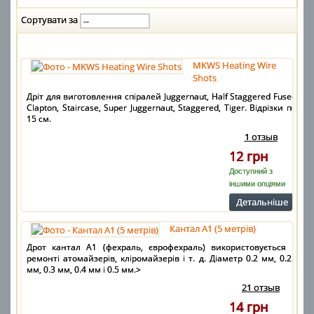
Сортувати за
MKWS Heating Wire
Shots
Дріт для виготовлення спіралей Juggernaut, Half Staggered Fused
Clapton, Staircase, Super Juggernaut, Staggered, Tiger. Відрізки по
15 см.
1 отзыв
12 грн
Доступний з
іншими опціями
Детальнiше
Кантал А1 (5 метрів)
Дрот кантал А1 (фехраль, єврофехраль) використовується в
ремонті атомайзерів, кліромайзерів і т. д. Діаметр 0.2 мм, 0.25
мм, 0.3 мм, 0.4 мм і 0.5 мм.>
21 отзыв
14 грн