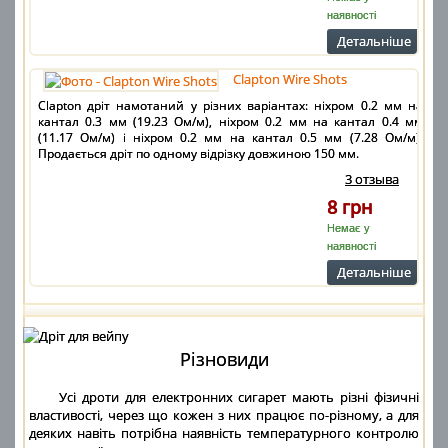
наявності
Детальнiше
Clapton Wire Shots
Clapton дріт намотаний у різних варіантах: ніхром 0.2 мм на
кантал 0.3 мм (19.23 Ом/м), ніхром 0.2 мм на кантал 0.4 мм
(11.17 Ом/м) і ніхром 0.2 мм на кантал 0.5 мм (7.28 Ом/м).
Продається дріт по одному відрізку довжиною 150 мм.
3 отзыва
8 грн
Немає у
наявності
Детальнiше
Різновиди
Усі дроти для електронних сигарет мають різні фізичні
властивості, через що кожен з них працює по-різному, а для
деяких навіть потрібна наявність температурного контролю