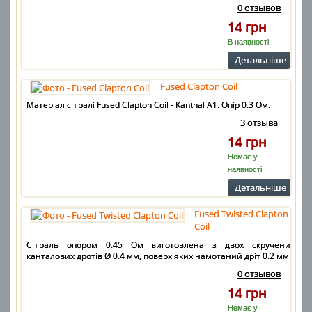
0 отзывов
14 грн
В наявності
Детальнiше
Fused Clapton Coil
Матеріал спіралі Fused Clapton Coil - Kanthal A1. Опір 0.3 Ом.
3 отзыва
14 грн
Немає у
наявності
Детальнiше
Fused Twisted Clapton
Coil
Спіраль опором 0.45 Ом виготовлена з двох скручених
канталових дротів Ø 0.4 мм, поверх яких намотаний дріт 0.2 мм.
0 отзывов
14 грн
Немає у