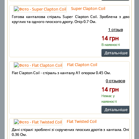
Super Clapton Coil
Готова канталова спіраль Super Clapton Coil. Зроблена з двох
круглих та одного плоского дроту. Опір 0.7 Ом.
1 отзыв
14 грн
В наявності
Детальнiше
Flat Clapton Coil
Flat Clapton Coil - спіраль з канталу А1 опором 0.45 Ом.
0 отзывов
14 грн
Немає у
наявності
Детальнiше
Flat Twisted Coil
Дані спіралі зроблені зі скручених плоских дротів з кантала. Опір
0.36 Ом.