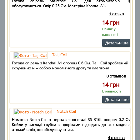
Готова спіраль Staircase Coil для атомайзерів, що
обслуговуються. Опір 0.25 Ом. Матеріал Khantal A1.
1 отзыв
14 грн
Немає у
наявності
Детальнiше
Taiji Coil
Готова спіраль з Kanthal A1 опором 0.6 Ом. Taiji Coil зроблений із
скручених між собою монолітного дроту та клептона.
0 отзывов
14 грн
В наявності
Детальнiше
Notch Coil
Намотка Notch Coil з нержавіючої сталі SS 316L опором 0.2 Ом.
Койли у вигляді трубки з прорізами підходять до всіх моделей
атомайзерів, що обслуговуються.
4 отзыва