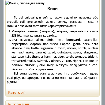
Види
Готові спіралі для вейпа, також відомі як намотка або
prebuilt coil (pre-coiled), мають велику різноманітність. Їх
можна розділити за такими характеристиками:
Матеріал: кантал (фехраль), ніхром, нержавіюча сталь
SS316L, нікель, титан, кераміка.
Вид намотки: alien, birds nest, boneyard, caterpillar,
clapception, clapton, flat, fused clapton, giant, helix, hero
alliance, hive, hoffa, juggernaut, micro, mirror, notch, nuclear
warhead, nuke, parallel, quad, quintuple, space, staggered,
staircase, taiji, thunder hammer, tiger, torch, tornado, trident,
tri-twisted, tsuka, twisted, violence, vulcan, zipper. І це ще не
повний список. Деякі види можуть поєднувати в собі
кілька способів скручування.
Всі вони мають різні властивості та особливості щодо
розігріву, випаровування, встановлення та навіть вбирання
рідини.
Категорії:
Інформація