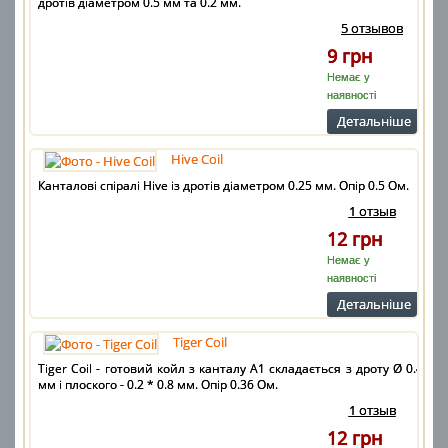
дротів діаметром 0.5 мм та 0.2 мм.
5 отзывов
9 грн
Немає у
наявності
Детальнiше
Hive Coil
Канталові спіралі Hive із дротів діаметром 0.25 мм. Опір 0.5 Ом.
1 отзыв
12 грн
Немає у
наявності
Детальнiше
Tiger Coil
Tiger Coil - готовий койл з канталу А1 складається з дроту Ø 0.4
мм і плоского - 0.2 * 0.8 мм. Опір 0.36 Ом.
1 отзыв
12 грн