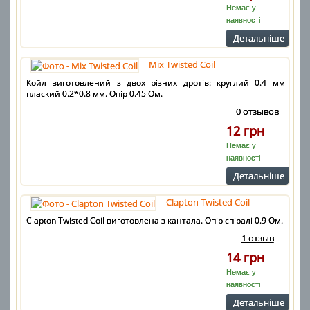
Немає у
наявності
Детальнiше
Mix Twisted Coil
Койл виготовлений з двох різних дротів: круглий 0.4 мм і
плаский 0.2*0.8 мм. Опір 0.45 Ом.
0 отзывов
12 грн
Немає у
наявності
Детальнiше
Clapton Twisted Coil
Clapton Twisted Coil виготовлена з кантала. Опір спіралі 0.9 Ом.
1 отзыв
14 грн
Немає у
наявності
Детальнiше