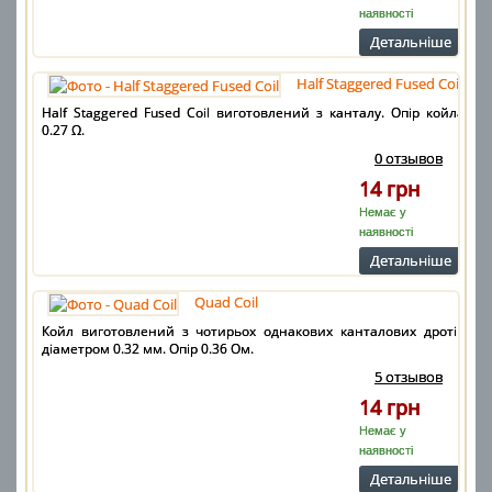
наявності
Детальнiше
Half Staggered Fused Coil
Half Staggered Fused Coil виготовлений з канталу. Опір койла
0.27 Ω.
0 отзывов
14 грн
Немає у
наявності
Детальнiше
Quad Coil
Койл виготовлений з чотирьох однакових канталових дротів
діаметром 0.32 мм. Опір 0.36 Ом.
5 отзывов
14 грн
Немає у
наявності
Детальнiше