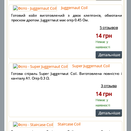
Juggernaut Coil
Готовий койл виготовлений з двох клептонів, обмотаних
проском дротом. Juggernaut має опір 0.45 Ом.
5 отзывов
14 грн
Немає у
наявності
Детальнiше
Super Juggernaut Coil
Готова спіраль Super Juggernaut Coil. Виготовлена повністю із
канталу А1. Опір 0.3 Ω.
3 отзыва
14 грн
Немає у
наявності
Детальнiше
Staircase Coil