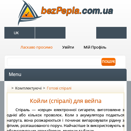
UK
Ласкаво просимо
Увійти
Мій Профіль
Menu
>
Комплектуючі
>
Готові спіралі
Койли (спіралі) для вейпа
Спіраль — «серце» електронної сигарети, виготовлене з
однієї або кількох проволок. Коли з акумулятора подається
напруга, вона розжарюється і починає випаровувати рідину з
фітиля, розташованого поруч. Найчастіше їх використовують в
обслуговуваних атомайзерах, дрипках та баках.