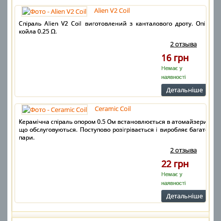
Alien V2 Coil
Спіраль Alien V2 Coil виготовлений з канталового дроту. Опір
койла 0.25 Ω.
2 отзыва
16 грн
Немає у
наявності
Детальнiше
Ceramic Coil
Керамічна спіраль опором 0.5 Ом встановлюється в атомайзери,
що обслуговуються. Поступово розігрівається і виробляє багато
пари.
2 отзыва
22 грн
Немає у
наявності
Детальнiше