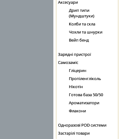
Аксесуари
Дрип типи
(Мундштуки)
Колби та скла
Чохли та шнурки
Вейп бенд
Зарядні пристрої
Самозаміс
Гліцерин
Пропіленгліколь
Нікотін
Готова база 50/50
Ароматизатори
Флакони
Одноразові POD системи
Застарілі товари