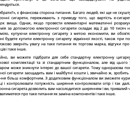
ендується.
ибрати?», є фінансова сторона питання. Багато людей, які ще не скушт
ронні сигарети, переживають з приводу того, що вартість е-сигаре
ок вища. Однак, якщо провести елементарні математичні розраху
мія за допомогою електронної сигарети складає від 2 до 10 тисяч на
міло, купуючи електронну сигарету з метою економити, ви обов'я
ні будете купити електронну сигарету відмінної якості, також при по
язково зверніть увагу на таке питання як торгова марка, відгуки про 
ів і таке інше.
йно, ви можете підібрати для себе стандартну електронну цигарк
кової комплектації та зі стандартним функціоналом, але від цього 
аром може зникнути інтерес до вашої сигарети. Тому одноразова по
нної сигарети заощадить вам і майбутні кошти і, звичайно ж, зробить
ня більш комфортним. З додатковим функціоналом ви зможете кури
ці і контролювати потужність ширяння контролювати опір і так далі.
ронна сигарета дозволить вам насолодитися ширянням і ви, тривалий ч
ватиметеся про таке питання як заміна компонентів і таке інше.