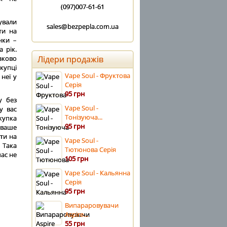
(097)007-61-61
ували
sales@bezpepla.com.ua
ти на
нки –
 рік.
зково
Лідери продажів
купці
Vape Soul - Фруктова
неї у
Серія
95 грн
у без
Vape Soul -
у вас
Тонізуюча...
купка
95 грн
 ваше
ти на
Vape Soul -
 Така
Тютюнова Серія
ас не
105 грн
Vape Soul - Кальянна
Серія
95 грн
Випараровувачи
Aspire...
55 грн