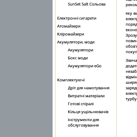
SunSet Salt Сольова
реком
яку в
Електронні сигарети
елект
поряд
Атомайзери
еконо
Кліромайзери
Зрозу
повин
Акумулятори, моди
обов'
Акумулятори
покупц
Бокс моди
Звича
Акумулятори eGo
додат
незаб
відмі
Комплектуючі
ширян
Дріт для намотування
заряд
елект
Витратні матеріали
турбу
Готові спіралі
Кільця ущільнювачів
Інструменти для
обслуговування