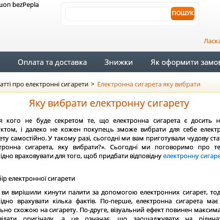
Ласк
Оплата та доставка
Знижки
Як оформити замо
атті про електронні сигарети
>
Електронна сигарета яку вибрати
Яку вибрати електронну сигарету
я кого не буде секретом те, що електронна сигарета є досить 
ктом, і далеко не кожен покупець зможе вибрати для себе елект
ету самостійно. У такому разі, сьогодні ми вам приготували чудову ст
тронна сигарета, яку вибрати?». Сьогодні ми поговоримо про т
ідно враховувати для того, щоб придбати відповідну
електронну сигар
ви вирішили кинути палити за допомогою електронних сигарет, тод
ідно врахувати кілька фактів. По-перше, електронна сигарета має
льно схожою на сигарету. По-друге, візуальний ефект повинен максим
овідати оригіналу, а це означає, що заощаджувати на рідин