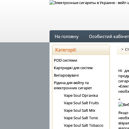
На головну
Особистий кабінет
Категорії:
>
Ст
POD системи
Картриджі для систем
Ні дл
Випаровувачі
проду
сигар
Рідина для вейпу та
«Елек
електронних сигарет
необх
Vape Soul Органіка
<
Vape Soul Salt Fruits
Vape Soul Salt Mix
Якщо 
Vape Soul Salt Tonic
необх
візуа
Vape Soul Salt Tobacco
відп