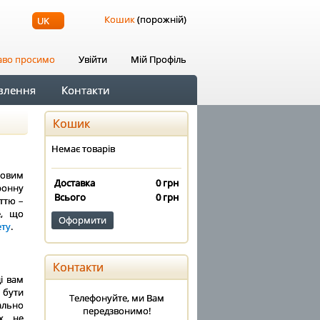
Кошик
(порожній)
UK
аво просимо
Увійти
Мій Профіль
влення
Контакти
Кошик
Немає товарів
новим
Доставка
0 грн
ронну
Всього
0 грн
аттю –
е, що
Оформити
ету
.
Контакти
і вам
 бути
Телефонуйте, ми Вам
ально
передзвонимо!
ах не