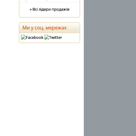
» Всі лідери продажів
Ми у соц. мережах