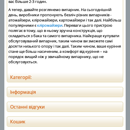
вас більше 2-3 годин.
А тепер, давайте розглянемо випарник. На сьогоднішній
день, виробники пропонують безліч різних випарників -
атомайзери, кліромайзери, картомайзери і так далі. Найбільш
популярними є
кліромайзери
. Переваги цього пристрою
полягає в тому, що в ньому зручна конструкція, що
складається з бака та самого випарника. Найкраще купувати
обслуговуваний випарник, таким чином ви зможете самі
досягти низького опору і так далі. Таким чином, ваше куріння
стане ще більш насиченим, а комфорт від куріння – на
порядок вищий ніж у звичайному випарнику, що не
обслуговується.
Категорії:
Інформація
Останні відгуки
Кошик