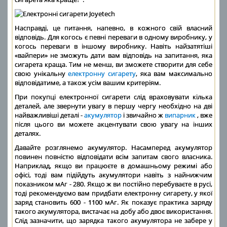
Насправді, це питання, напевно, в кожного свій власний
відповідь. Для когось є певні переваги в одному виробнику, у
когось переваги в іншому виробнику. Навіть найзатятіші
«вайпери» не зможуть дати вам відповідь на запитання, яка
сигарета краща. Тим не менш, ви зможете створити для себе
свою унікальну
електронну сигарету
, яка вам максимально
відповідатиме, а також усім вашим критеріям.
При покупці електронної сигарети слід враховувати кілька
деталей, але звернути увагу в першу чергу необхідно на дві
найважливіші деталі -
акумулятор
і звичайно ж
випарник
, вже
після цього ви можете акцентувати свою увагу на інших
деталях.
Давайте розглянемо акумулятор. Насамперед акумулятор
повинен повністю відповідати всім запитам свого власника.
Наприклад, якщо ви працюєте в домашньому режимі або
офісі, тоді вам підійдуть акумулятори навіть з найнижчим
показником мАг - 280. Якщо ж ви постійно перебуваєте в русі,
тоді рекомендуємо вам придбати електронну сигарету, у якої
заряд становить 600 - 1100 мАг. Як показує практика заряду
такого акумулятора, вистачає на добу або двоє використання.
Слід зазначити, що зарядка такого акумулятора не забере у